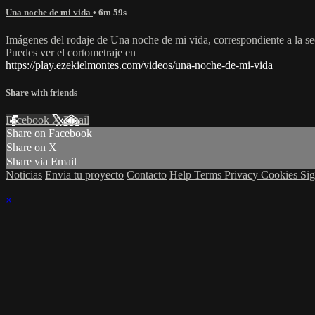
Una noche de mi vida
• 6m 59s
Imágenes del rodaje de Una noche de mi vida, correspondiente a la se
Puedes ver el cortometraje en
https://play.ezekielmontes.com/videos/una-noche-de-mi-vida
Share with friends
Facebook
X
Email
Share on Facebook
Share on X
Share via Email
Noticias
Envia tu proyecto
Contacto
Help
Terms
Privacy
Cookies
Sig
×