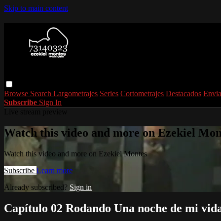
Skip to main content
Browse
Search
Largometrajes
Series
Cortometrajes
Destacados
Envia
Subscribe
Sign In
Live stream preview
Watch this video and more on Ezekiel Mon
Watch this video and more on Ezekiel Montes
Subscribe
Learn more
Already subscribed?
Sign in
Capítulo 02 Rodando Una noche de mi vid