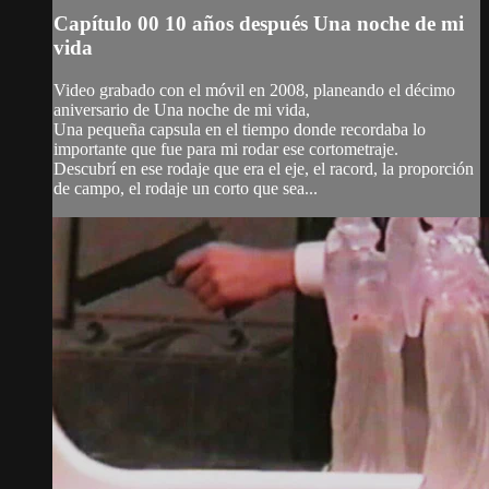
Capítulo 00 10 años después Una noche de mi
vida
Video grabado con el móvil en 2008, planeando el décimo
aniversario de Una noche de mi vida,
Una pequeña capsula en el tiempo donde recordaba lo
importante que fue para mi rodar ese cortometraje.
Descubrí en ese rodaje que era el eje, el racord, la proporción
de campo, el rodaje un corto que sea...