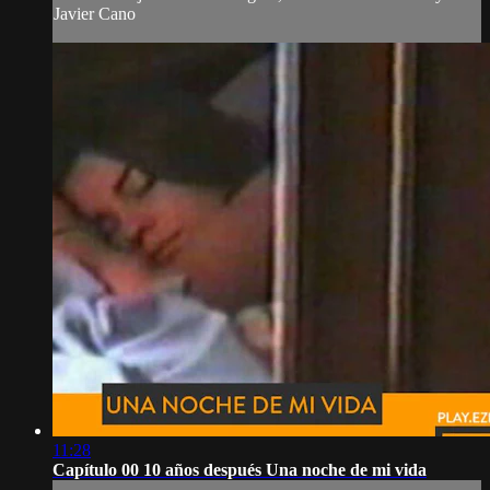
Javier Cano
11:28
Capítulo 00 10 años después Una noche de mi vida