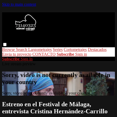
Skip to main content
Browse
Search
Largometrajes
Series
Cortometrajes
Destacados
Envia tu proyecto
CONTACTO
Subscribe
Sign in
Subscribe
Sign In
Live stream preview
Sorry, video is not currently available in
your country
Sorry, video is not currently available in your country
Estreno en el Festival de Málaga,
entrevista Cristina Hernández-Carrillo