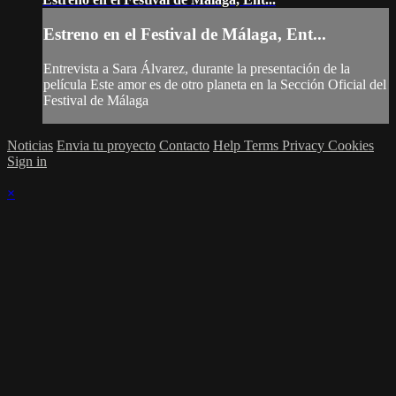
Estreno en el Festival de Málaga, Ent...
Entrevista a Sara Álvarez, durante la presentación de la
película Este amor es de otro planeta en la Sección Oficial del
Festival de Málaga
Noticias
Envia tu proyecto
Contacto
Help
Terms
Privacy
Cookies
Sign in
×