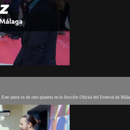
a Este amor es de otro planeta en la Sección Oficial del Festival de Mál