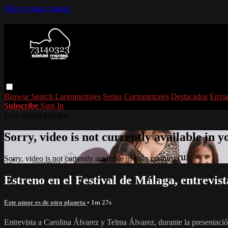
Skip to main content
Browse
Search
Largometrajes
Series
Cortometrajes
Destacados
Envia
Subscribe
Sign In
Live stream preview
Sorry, video is not currently available in 
Sorry, video is not currently available in your country
Estreno en el Festival de Málaga, entrevis
Este amor es de otro planeta
• 1m 27s
Entrevista a Carolina Álvarez y Telma Álvarez, durante la presentación