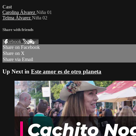
Cast
Carolina Álvarez
Niña 01
Telma Álvarez
Niña 02
Share with friends
Facebook
X
Email
Share on Facebook
Share on X
Share via Email
Up Next in
Este amor es de otro planeta