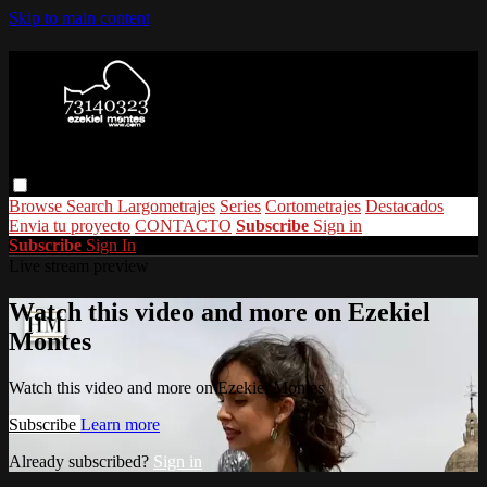
Skip to main content
Browse
Search
Largometrajes
Series
Cortometrajes
Destacados
Envia tu proyecto
CONTACTO
Subscribe
Sign in
Subscribe
Sign In
Live stream preview
Watch this video and more on Ezekiel
Montes
Watch this video and more on Ezekiel Montes
Subscribe
Learn more
Already subscribed?
Sign in