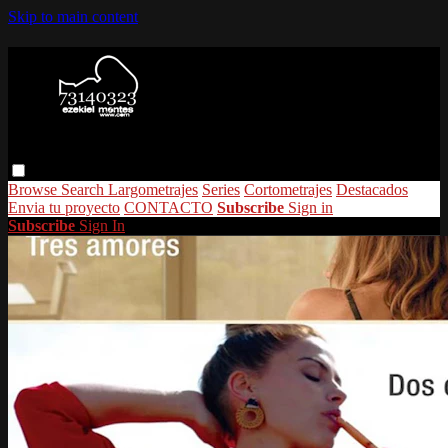
Skip to main content
Browse
Search
Largometrajes
Series
Cortometrajes
Destacados
Envia tu proyecto
CONTACTO
Subscribe
Sign in
Subscribe
Sign In