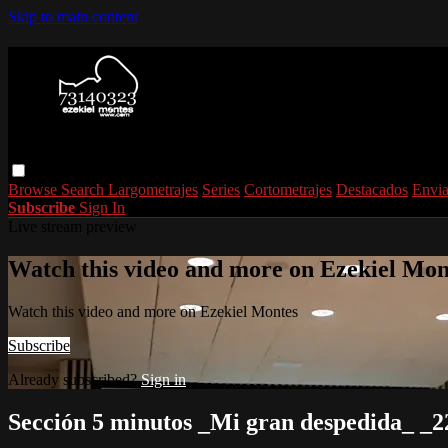
Skip to main content
Browse
Search
Largometrajes
Series
Cortometrajes
Destacados
Envia
Subscribe
Sign In
Live stream preview
Watch this video and more on Ezekiel Mon
Watch this video and more on Ezekiel Montes
Subscribe
Already subscribed?
Sign in
Sección 5 minutos _Mi gran despedida_ _22