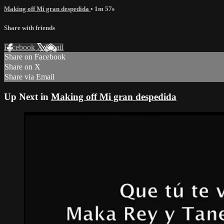
Making off Mi gran despedida
• 1m 57s
Share with friends
Facebook
X
Email
Share on Facebook
Share on X
Share via Email
Up Next in
Making off Mi gran despedida