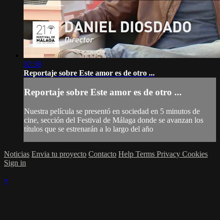
02:38
Reportaje sobre Este amor es de otro ...
Reportaje sobre Este amor es de otro ...
Nuestra película se presentó en sociedad en 5 minutos de
cine, sección del Festival de Málaga donde se avanzan los
títulos que se estrenarán a lo largo del año
Noticias
Envia tu proyecto
Contacto
Help
Terms
Privacy
Cookies
Sign in
×