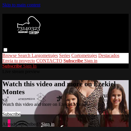
Skip to main content
Browse
Search
Largometrajes
Series
Cortometrajes
Destacados
Envia tu proyecto
CONTACTO
Subscribe
Sign in
Subscribe
Sign In
Live stream preview
Watch this video and more on Ezekiel
Montes
Watch this video and more on Ezekiel Montes
Subscribe
Already subscribed?
Sign in