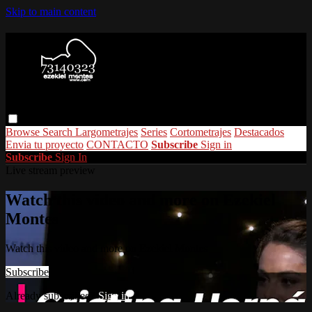
Skip to main content
Browse
Search
Largometrajes
Series
Cortometrajes
Destacados
Envia tu proyecto
CONTACTO
Subscribe
Sign in
Subscribe
Sign In
Live stream preview
Watch this video and more on Ezekiel
Montes
Watch this video and more on Ezekiel Montes
Subscribe
Already subscribed?
Sign in