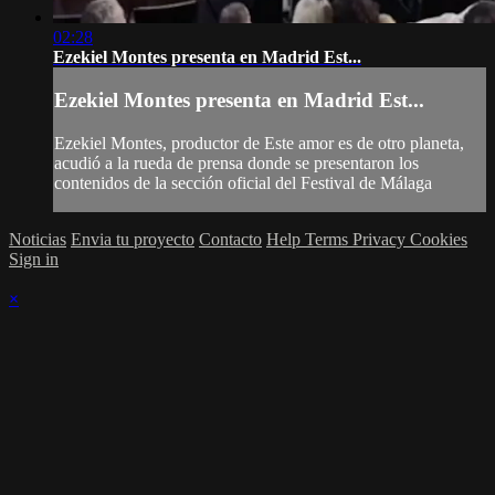
02:28
Ezekiel Montes presenta en Madrid Est...
Ezekiel Montes presenta en Madrid Est...
Ezekiel Montes, productor de Este amor es de otro planeta,
acudió a la rueda de prensa donde se presentaron los
contenidos de la sección oficial del Festival de Málaga
Noticias
Envia tu proyecto
Contacto
Help
Terms
Privacy
Cookies
Sign in
×