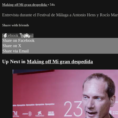
Making off Mi gran despedida
• 54s
Entrevista durante el Festival de Málaga a Antonio Hens y Rocío Mar
Share with friends
Facebook
X
Email
Share on Facebook
Share on X
Share via Email
Up Next in
Making off Mi gran despedida