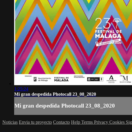
1:25:24
Mi gran despedida Photocall 23_08_2020
Mi gran despedida Photocall 23_08_2020
Noticias
Envia tu proyecto
Contacto
Help
Terms
Privacy
Cookies
Sig