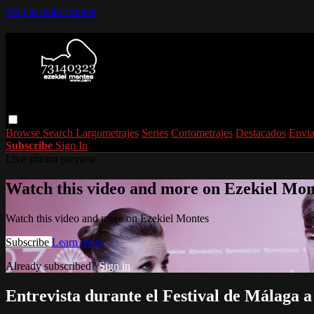
Skip to main content
Browse
Search
Largometrajes
Series
Cortometrajes
Destacados
Envia
Subscribe
Sign In
Live stream preview
Watch this video and more on Ezekiel Mon
Watch this video and more on Ezekiel Montes
Subscribe
Learn more
Already subscribed?
Sign in
Entrevista durante el Festival de Málaga 