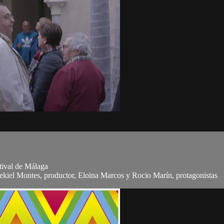
tival de Málaga
zekiel Montes, productor, Eloina Marcos y Rocio Marín, protagonistas