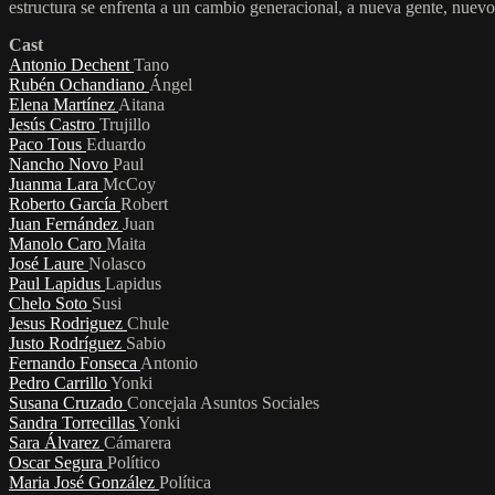
estructura se enfrenta a un cambio generacional, a nueva gente, nuevo
Cast
Antonio Dechent
Tano
Rubén Ochandiano
Ángel
Elena Martínez
Aitana
Jesús Castro
Trujillo
Paco Tous
Eduardo
Nancho Novo
Paul
Juanma Lara
McCoy
Roberto García
Robert
Juan Fernández
Juan
Manolo Caro
Maita
José Laure
Nolasco
Paul Lapidus
Lapidus
Chelo Soto
Susi
Jesus Rodriguez
Chule
Justo Rodríguez
Sabio
Fernando Fonseca
Antonio
Pedro Carrillo
Yonki
Susana Cruzado
Concejala Asuntos Sociales
Sandra Torrecillas
Yonki
Sara Álvarez
Cámarera
Oscar Segura
Político
Maria José González
Política