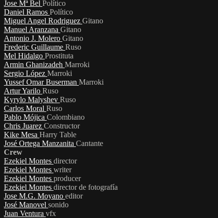
Jose Mª Bel
Político
Daniel Ramos
Político
Miguel Angel Rodriguez
Gitano
Manuel Aranzana
Gitano
Antonio J. Molero
Gitano
Frederic Guillaume
Ruso
Mel Hidalgo
Prostituta
Armin Ghanizadeh
Marroki
Sergio López
Marroki
Yussef Omar Buserman
Marroki
Artur Yarilo
Ruso
Kyrylo Malyshev
Ruso
Carlos Moral
Ruso
Pablo Mójica
Colombiano
Chris Juarez
Constructor
Kike Mesa
Harry Table
José Ortega Manzanita
Cantante
Crew
Ezekiel Montes
director
Ezekiel Montes
writer
Ezekiel Montes
producer
Ezekiel Montes
director de fotografía
Jose M.G. Moyano
editor
José Manovel
sonido
Juan Ventura
vfx