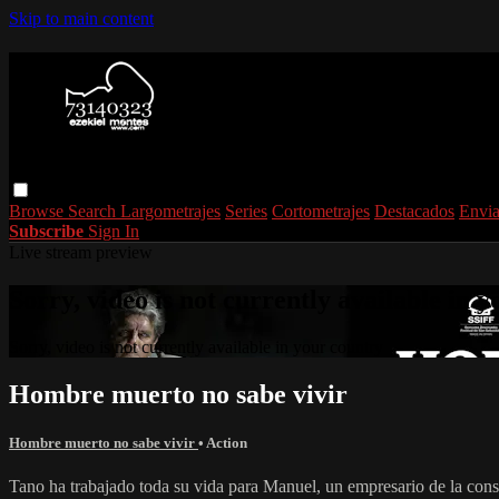
Skip to main content
Browse
Search
Largometrajes
Series
Cortometrajes
Destacados
Envia
Subscribe
Sign In
Live stream preview
Sorry, video is not currently available in 
Sorry, video is not currently available in your country
Hombre muerto no sabe vivir
Hombre muerto no sabe vivir
•
Action
Tano ha trabajado toda su vida para Manuel, un empresario de la cons