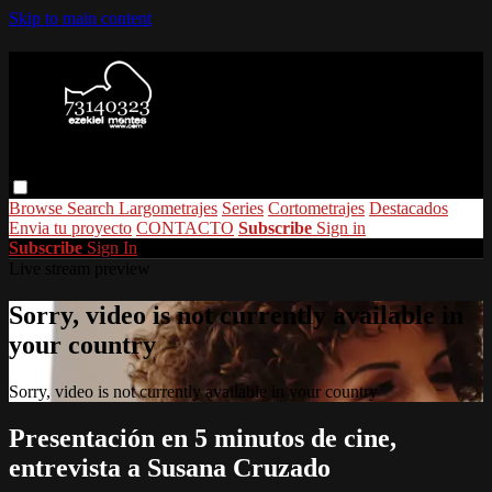
Skip to main content
Browse
Search
Largometrajes
Series
Cortometrajes
Destacados
Envia tu proyecto
CONTACTO
Subscribe
Sign in
Subscribe
Sign In
Live stream preview
Sorry, video is not currently available in
your country
Sorry, video is not currently available in your country
Presentación en 5 minutos de cine,
entrevista a Susana Cruzado