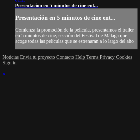
Presentación en 5 minutos de cine ent...
Presentación en 5 minutos de cine ent...
Comienza la promoción de la película, presentamos el trailer
en 5 minutos de cine, sección del Festival de Málaga que
acoge todas las películas que se estrenarán a lo largo del año
Noticias
Envia tu proyecto
Contacto
Help
Terms
Privacy
Cookies
Sign in
×