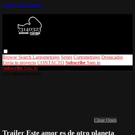
Skip to main content
Browse
Search
Largometrajes
Series
Cortometrajes
Destacados
Envia tu proyecto
CONTACTO
Subscribe
Sign in
Subscribe
Sign In
Live stream preview
Close
Open
Trailer Este amor es de otro planeta