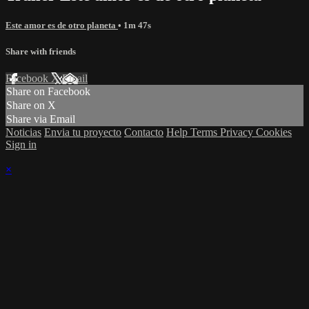
Este amor es de otro planeta
• 1m 47s
Share with friends
Facebook
X
Email
Share on Facebook
Share on X
Share via Email
Noticias
Envia tu proyecto
Contacto
Help
Terms
Privacy
Cookies
Sign in
×