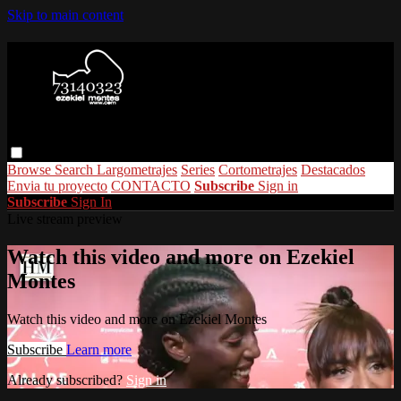
Skip to main content
Browse
Search
Largometrajes
Series
Cortometrajes
Destacados
Envia tu proyecto
CONTACTO
Subscribe
Sign in
Subscribe
Sign In
Live stream preview
Watch this video and more on Ezekiel
Montes
Watch this video and more on Ezekiel Montes
Subscribe
Learn more
Already subscribed?
Sign in