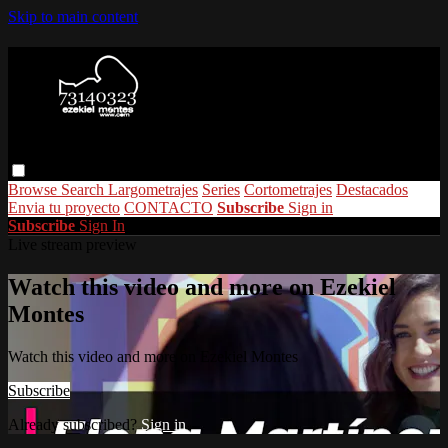
Skip to main content
Browse
Search
Largometrajes
Series
Cortometrajes
Destacados
Envia tu proyecto
CONTACTO
Subscribe
Sign in
Subscribe
Sign In
Live stream preview
Watch this video and more on Ezekiel
Montes
Watch this video and more on Ezekiel Montes
Subscribe
Already subscribed?
Sign in