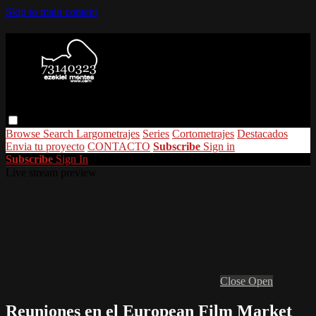
Skip to main content
Browse
Search
Largometrajes
Series
Cortometrajes
Destacados
Envia tu proyecto
CONTACTO
Subscribe
Sign in
Subscribe
Sign In
Live stream preview
Close
Open
Reuniones en el European Film Market