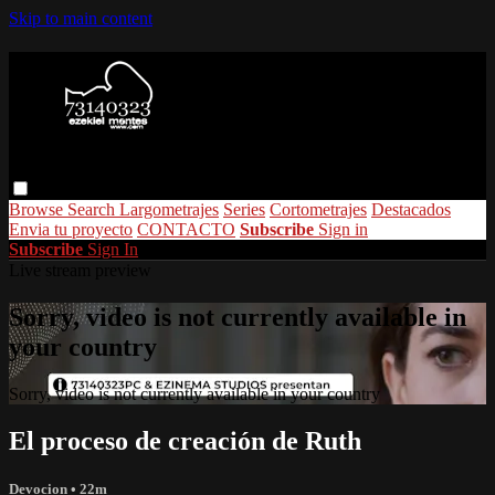
Skip to main content
Browse
Search
Largometrajes
Series
Cortometrajes
Destacados
Envia tu proyecto
CONTACTO
Subscribe
Sign in
Subscribe
Sign In
Live stream preview
Sorry, video is not currently available in
your country
Sorry, video is not currently available in your country
El proceso de creación de Ruth
Devocion
• 22m