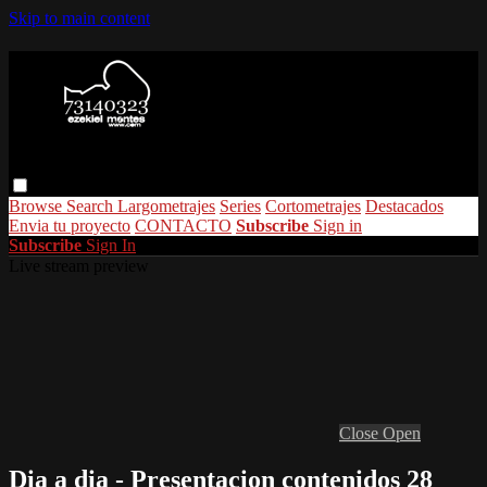
Skip to main content
Browse
Search
Largometrajes
Series
Cortometrajes
Destacados
Envia tu proyecto
CONTACTO
Subscribe
Sign in
Subscribe
Sign In
Live stream preview
Close
Open
Dia a dia - Presentacion contenidos 28